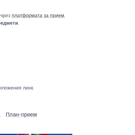
 чрез
платформата за прием
,
редмети
.
иложения линк.
План-прием