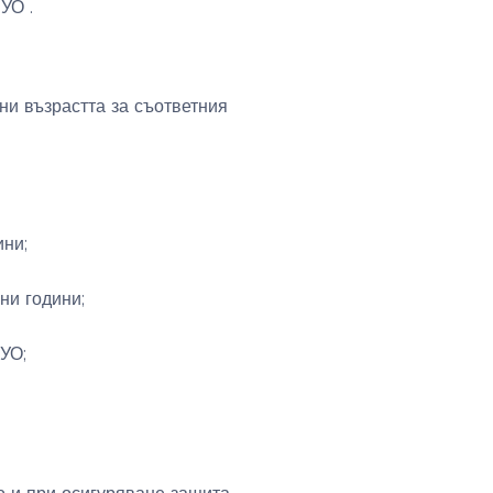
УО .
ини възрастта за съответния
ини;
ни години;
ПУО;