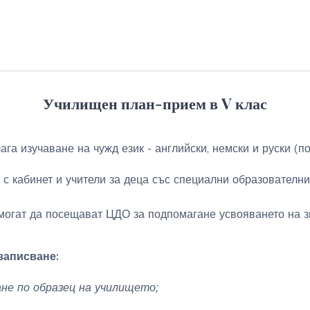
Училищен план-прием
в V клас
га изучаване на чужд език - английски, немски и руски (по
с кабинет и учители за деца със специални образователни
огат да посещават ЦДО за подпомагане усвояването на з
записване:
ане по образец на училището;