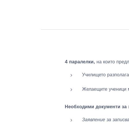
4 паралелки,
на които предла
Училището разполага 
Желаещите ученици м
Необходими документи за 
Заявление за записв