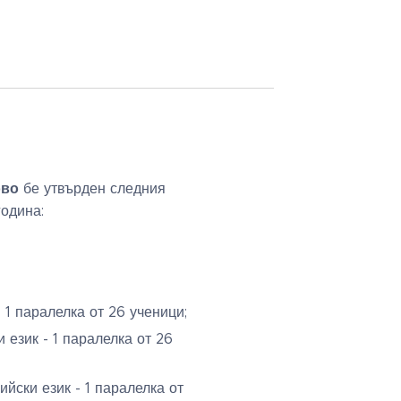
ово
бе утвърден следния
одина:
 1 паралелка от 26 ученици;
 език - 1 паралелка от 26
йски език - 1 паралелка от