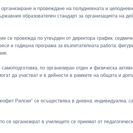
а организиране и провеждане на полудневната и целодневн
държавния образователен стандарт за организацията на де
ие се провежда по утвърден от директора график, седмич
реси и годишна програма за възпитателната работа, фигур
ие.
о самоподготовка, по организиран отдих и физическа актив
огат да участват и в дейности в рамките на общата и доп
Неофит Рилски" се осъществява в дневна, индивидуална, 
ито се организират в училището се приемат от педагогическ