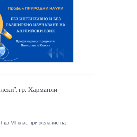
лски", гр. Харманли
 до VII клас при желание на