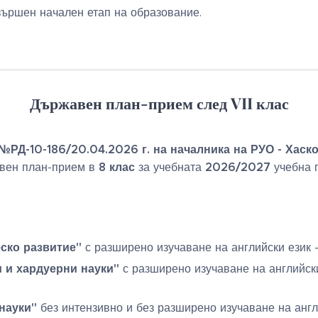
вършен начален етап на образование.
Държавен план-прием след VII клас
№РД-10-186/20.04.2026 г. на началника на РУО - Хаск
8 клас
2026/2027
вен план-прием в
за учебната
учебна г
ско развитие"
с разширено изучаване на английски език -
 и хардуерни науки"
с разширено изучаване на английски
науки"
без интензивно и без разширено изучаване на англи