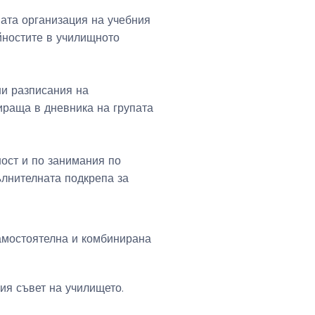
ата организация на учебния
йностите в училищното
ни разписания на
ираща в дневника на групата
ност и по занимания по
ълнителната подкрепа за
самостоятелна и комбинирана
ия съвет на училището.