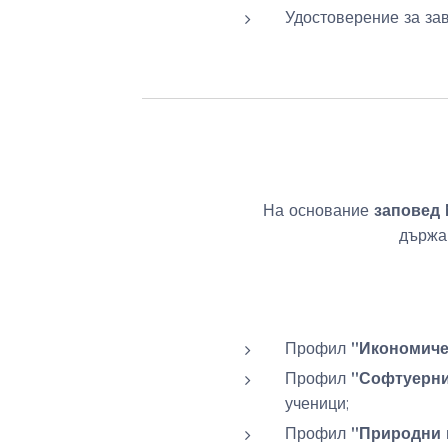
Удостоверение за за
заповед 
На основание
държа
"Икономиче
Профил
"Софтуерни
Профил
ученици;
"Природни 
Профил