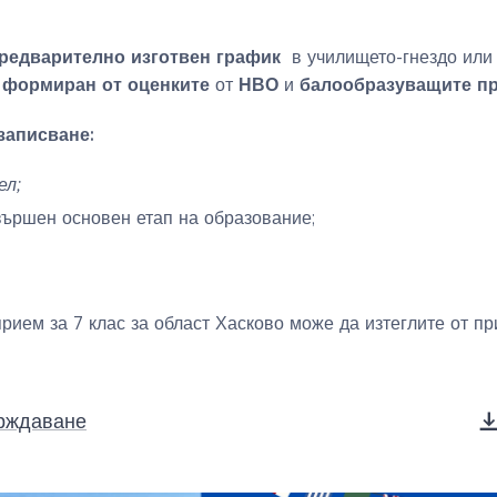
редварително изготвен график
в училището-гнездо или
 формиран от оценките
НВО
балообразуващите п
от
и
записване:
ел;
вършен основен етап на образование;
ием за 7 клас за област Хасково може да изтеглите от пр
ърждаване