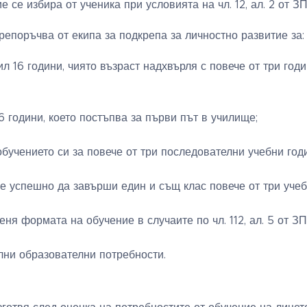
 се избира от ученика при условията на чл. 12, ал. 2 от ЗП
репоръчва от екипа за подкрепа за личностно развитие за:
л 16 години, чиято възраст надхвърля с повече от три год
6 години, което постъпва за първи път в училище;
обучението си за повече от три последователни учебни год
же успешно да завърши един и същ клас повече от три учеб
еня формата на обучение в случаите по чл. 112, ал. 5 от З
лни образователни потребности.