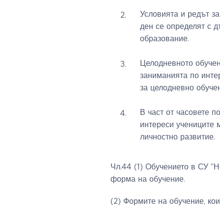
Условията и редът з
ден се определят с 
образование.
Целодневното обучен
заниманията по инте
за целодневно обучен
В част от часовете п
интереси учениците м
личностно развитие.
Чл.44 (1) Обучението в СУ "
форма на обучение.
(2) Формите на обучение, ко