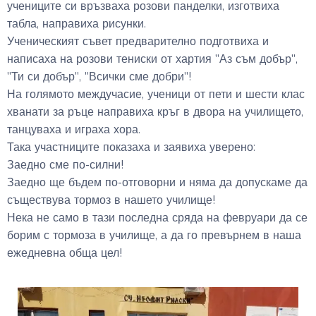
учениците си връзваха розови панделки, изготвиха
табла, направиха рисунки.
Ученическият съвет предварително подготвиха и
написаха на розови тениски от хартия "Аз съм добър",
"Ти си добър", "Всички сме добри"!
На голямото междучасие, ученици от пети и шести клас
хванати за ръце направиха кръг в двора на училището,
танцуваха и играха хора.
Така участниците показаха и заявиха уверено:
Заедно сме по-силни!
Заедно ще бъдем по-отговорни и няма да допускаме да
съществува тормоз в нашето училище!
Нека не само в тази последна сряда на февруари да се
борим с тормоза в училище, а да го превърнем в наша
ежедневна обща цел!