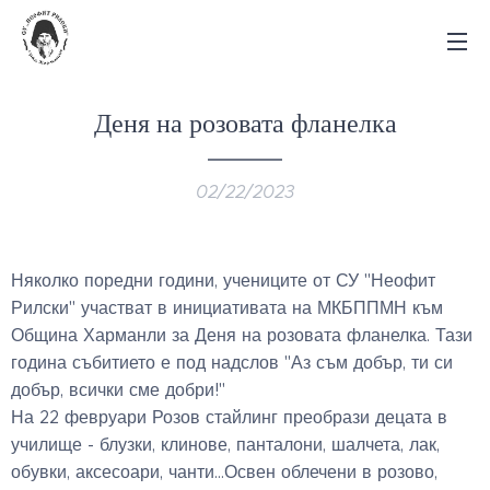
Деня на розовата фланелка
02/22/2023
Няколко поредни години, учениците от СУ "Неофит
Рилски" участват в инициативата на МКБППМН към
Община Харманли за Деня на розовата фланелка. Тази
година събитието е под надслов "Аз съм добър, ти си
добър, всички сме добри!"
На 22 февруари Розов стайлинг преобрази децата в
училище - блузки, клинове, панталони, шалчета, лак,
обувки, аксесоари, чанти…Освен облечени в розово,