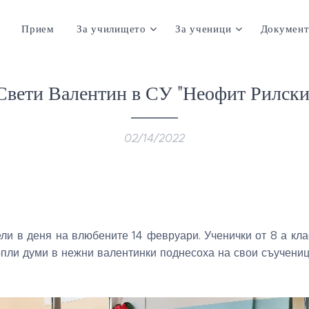
Прием
За училището
За ученици
Документ
Свети Валентин в СУ "Неофит Рилски
02/14/2022
ли в деня на влюбените 14 февруари. Ученички от 8 а кл
опли думи в нежни валентинки поднесоха на свои съучениц