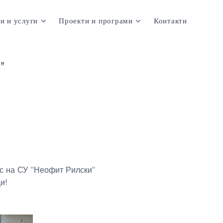
и и услуги
Проекти и програми
Контакти
"
ас на СУ "Неофит Рилски"
и!